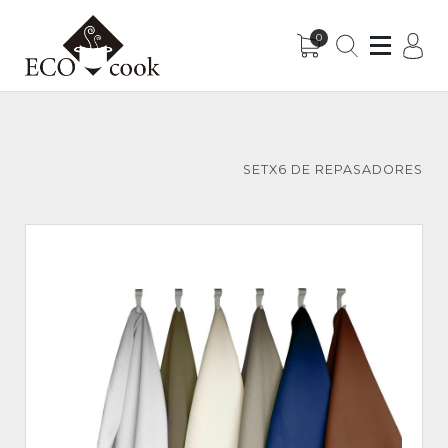
0
Sub-Menu
Sub-Menu
SETX6 DE REPASADORES