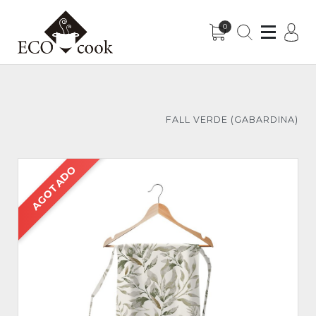
0
Sub-Menu
Sub-Menu
FALL VERDE (GABARDINA)
AGOTADO