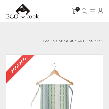
0
Sub-Menu
Sub-Menu
TRAMA GABARDINA ANTIMANCHAS
AGOTADO