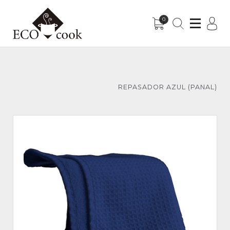
0
Sub-Menu
Sub-Menu
REPASADOR AZUL (PANAL)